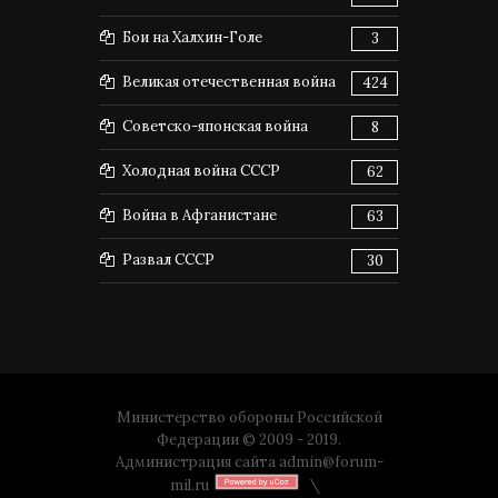
Бои на Халхин-Голе
3
Великая отечественная война
424
Советско-японская война
8
Холодная война СССР
62
Война в Афганистане
63
Развал СССР
30
Министерство обороны Российской
Федерации © 2009 - 2019.
Администрация сайта
admin@forum-
mil.ru