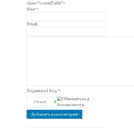
class="commTable">
Имя *:
Email:
Подписка:1 Код *: