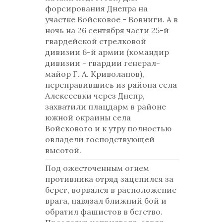
форсирования Днепра на
участке Войсковое - Вовниги. А в
ночь на 26 сентября части 25-й
гвардейской стрелковой
дивизии 6-й армии (командир
дивизии - гвардии генерал-
майор Г. А. Криволапов),
переправившись из района села
Алексеевки через Днепр,
захватили плацдарм в районе
южной окраины села
Войскового и к утру полностью
овладели господствующей
высотой.
Под ожесточенным огнем
противника отряд зацепился за
берег, ворвался в расположение
врага, навязал ближний бой и
обратил фашистов в бегство.