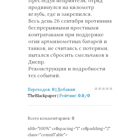
Преследуя неприятеля, отряд
продвинулся на километр
вглубь, где и закрепился.
Весь день 26 сентября противник
беспрерывными яростными
контратаками при поддержке
огня артминометных батарей и
танков, не считаясь с потерями,
пытался сбросить смельчаков в
Днепр.
Реконструкция и подробности
тех событий.
Переходов
:
0
|
Добавил
:
TheBlackpaper
|
Рейтинг
:
0.0
/
0
Всего комментариев
:
0
idth="100%" cellspacing="1" cellpadding="2"
class="commTable">