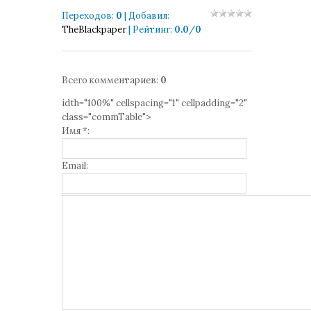
Переходов
:
0
|
Добавил
:
TheBlackpaper
|
Рейтинг
:
0.0
/
0
Всего комментариев
:
0
idth="100%" cellspacing="1" cellpadding="2"
class="commTable">
Имя *:
Email: