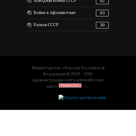
Холодная война СССР
62
Война в Афганистане
63
Развал СССР
30
Министерство обороны Российской
Федерации © 2009 - 2019.
Администрация сайта
admin@forum-
mil.ru