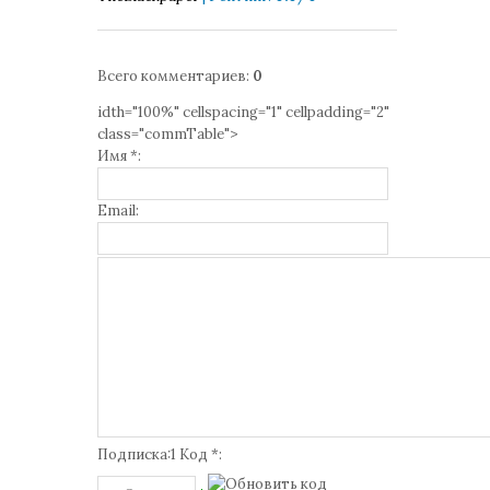
Всего комментариев
:
0
idth="100%" cellspacing="1" cellpadding="2"
class="commTable">
Имя *:
Email:
Подписка:1 Код *: