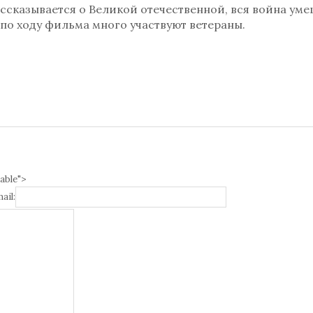
ссказывается о Великой отечественной, вся война ум
, по ходу фильма много участвуют ветераны.
able">
ail: