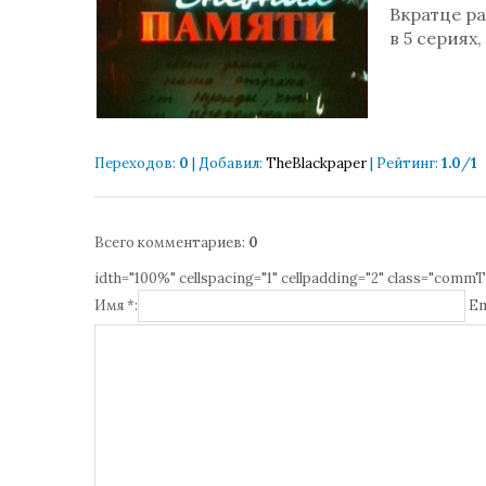
Вкратце ра
в 5 сериях
Переходов
:
0
|
Добавил
:
TheBlackpaper
|
Рейтинг
:
1.0
/
1
Всего комментариев
:
0
idth="100%" cellspacing="1" cellpadding="2" class="commT
Имя *:
Em