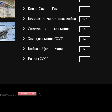
Бои на Халхин-Голе
3
Великая отечественная война
424
Советско-японская война
8
Холодная война СССР
62
Война в Афганистане
63
Развал СССР
30
rum-mil.ru