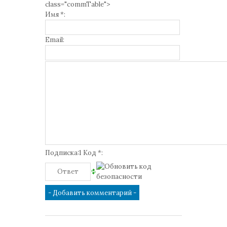
class="commTable">
Имя *:
Email:
Подписка:1 Код *: