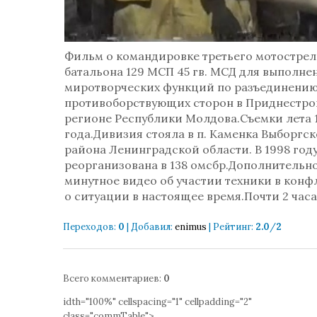
Фильм о командировке третьего мотостре
батальона 129 МСП 45 гв. МСД для выполне
миротворческих функций по разъединени
противоборствующих сторон в Приднестр
регионе Республики Молдова.Съемки лета 
года.Дивизия стояла в п. Каменка Выборгск
района Ленинградской области. В 1998 год
реорганизована в 138 омсбр.Дополнительно
минутное видео об участии техники в конф
о ситуации в настоящее время.Почти 2 час
Переходов
:
0
|
Добавил
:
enimus
|
Рейтинг
:
2.0
/
2
Всего комментариев
:
0
idth="100%" cellspacing="1" cellpadding="2"
class="commTable">