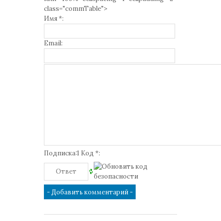
class="commTable">
Имя *:
Email:
Подписка:1 Код *: