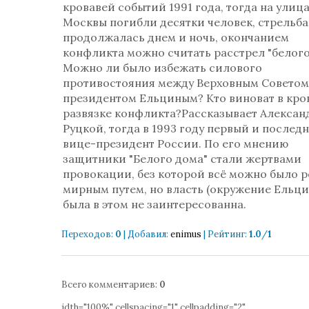
кровавей событий 1991 года, тогда на улиц
Москвы погибли десятки человек, стрельба
продолжалась днем и ночь, окончанием
конфликта можно считать расстрел "белого
Можно ли было избежать силового
противостояния между Верховным Советом
президентом Ельциным? Кто виноват в кро
развязке конфликта?Рассказывает Алексан
Руцкой, тогда в 1993 году первый и послед
вице-президент России. По его мнению
защитники "Белого дома" стали жертвами
провокации, без которой всё можно было 
мирным путем, но власть (окружение Ельци
была в этом не заинтересованна.
Переходов
:
0
|
Добавил
:
enimus
|
Рейтинг
:
1.0
/
1
Всего комментариев
:
0
idth="100%" cellspacing="1" cellpadding="2"