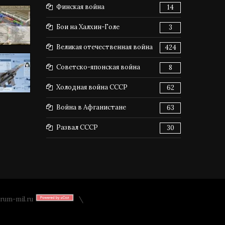
Финская война
14
Бои на Халхин-Голе
3
Великая отечественная война
424
Советско-японская война
8
Холодная война СССР
62
Война в Афганистане
63
Развал СССР
30
rum-mil.ru