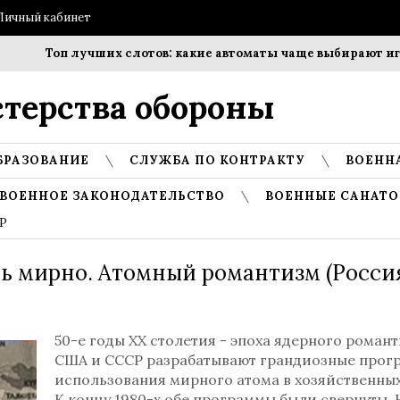
Личный кабинет
Топ лучших слотов: какие автоматы чаще выбирают игро
терства обороны
БРАЗОВАНИЕ
СЛУЖБА ПО КОНТРАКТУ
ВОЕНН
ВОЕННОЕ ЗАКОНОДАТЕЛЬСТВО
ВОЕННЫЕ САНАТО
СР
ть мирно. Атомный романтизм (Росси
50-е годы ХХ столетия - эпоха ядерного романт
США и СССР разрабатывают грандиозные прог
использования мирного атома в хозяйственных
К концу 1980-х обе программы были свернуты. 