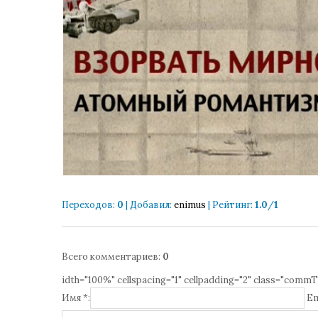
Переходов
:
0
|
Добавил
:
enimus
|
Рейтинг
:
1.0
/
1
Всего комментариев
:
0
idth="100%" cellspacing="1" cellpadding="2" class="commT
Имя *:
Em