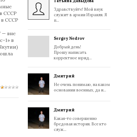
Татьяна Давыдова
омные
Здравствуйте! Мой внук
в СССР
служит в армии Израиля. Я
о в СССР
п...
7 — вне
Sergey Nedrov
с-1» в
Якутии)
Добрый день!
Прошу написать
зошла
корректное юрид...
Дмитрий
Не очень понимаю, на каком
основании военных, да и...
Дмитрий
Какая-то совершенно
бредовая история. Все кто
служ...