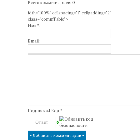
Всего комментариев
:
0
idth="100%" cellspacing="1" cellpadding="2"
class="commTable">
Имя *:
Email:
Подписка:1 Код *: