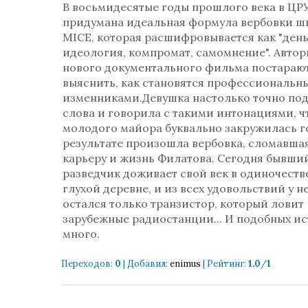
В восьмидесятые годы прошлого века в ЦР
придумана идеальная формула вербовки ш
MICE, которая расшифровывается как "день
идеология, компромат, самомнение". Авто
нового документального фильма постараю
выяснить, как становятся профессиональн
изменниками.Девушка настолько точно по
слова и говорила с такими интонациями, чт
молодого майора буквально закружилась го
результате произошла вербовка, сломавша
карьеру и жизнь Филатова. Сегодня бывши
разведчик доживает свой век в одиночеств
глухой деревне, и из всех удовольствий у н
остался только транзистор, который ловит
зарубежные радиостанции... И подобных и
много.
Переходов
:
0
|
Добавил
:
enimus
|
Рейтинг
:
1.0
/
1