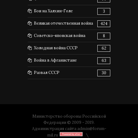
Бои на Халхин-Голе
3
Великая отечественная война
424
Советско-японская война
8
Холодная война СССР
62
Война в Афганистане
63
Развал СССР
30
Министерство обороны Российской
Федерации © 2009 - 2019.
Администрация сайта
admin@forum-
mil.ru