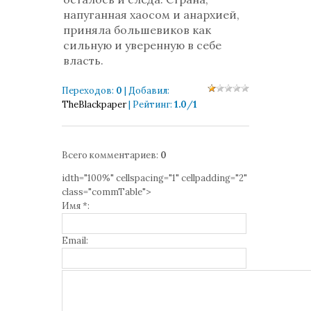
напуганная хаосом и анархией,
приняла большевиков как
сильную и уверенную в себе
власть.
Переходов
:
0
|
Добавил
:
TheBlackpaper
|
Рейтинг
:
1.0
/
1
Всего комментариев
:
0
idth="100%" cellspacing="1" cellpadding="2"
class="commTable">
Имя *:
Email: