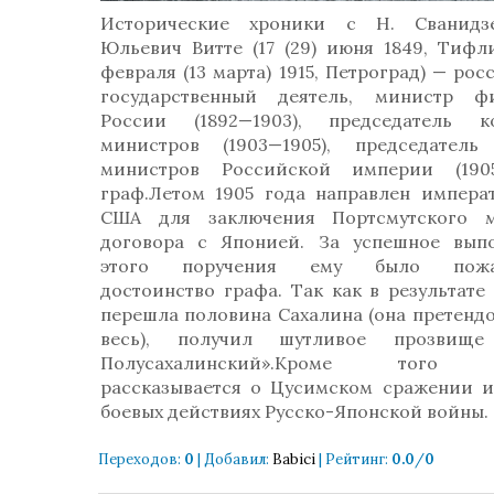
Исторические хроники с Н. Сванидзе
Юльевич Витте (17 (29) июня 1849, Тифл
февраля (13 марта) 1915, Петроград) — ро
государственный деятель, министр ф
России (1892—1903), председатель к
министров (1903—1905), председатель
министров Российской империи (1905
граф.Летом 1905 года направлен импера
США для заключения Портсмутского м
договора с Японией. За успешное вып
этого поручения ему было пожа
достоинство графа. Так как в результате
перешла половина Сахалина (она претендо
весь), получил шутливое прозвище
Полусахалинский».Кроме того 
рассказывается о Цусимском сражении и
боевых действиях Русско-Японской войны.
Переходов
:
0
|
Добавил
:
Babici
|
Рейтинг
:
0.0
/
0