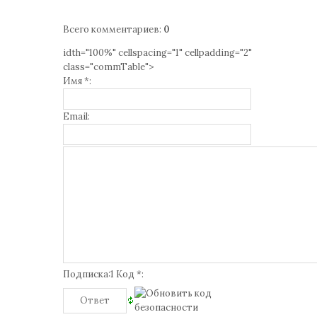
Всего комментариев
:
0
idth="100%" cellspacing="1" cellpadding="2"
class="commTable">
Имя *:
Email:
Подписка:1 Код *: