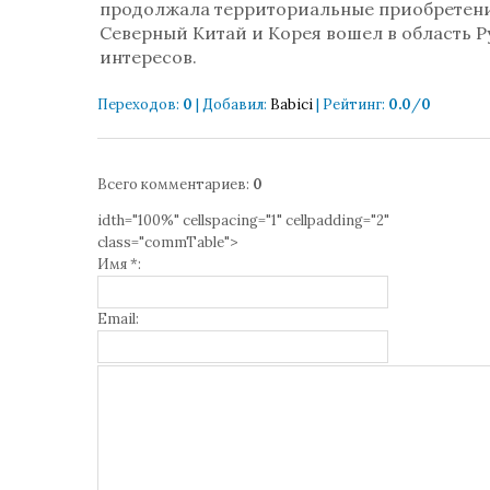
продолжала территориальные приобретени
Северный Китай и Корея вошел в область Р
интересов.
Переходов
:
0
|
Добавил
:
Babici
|
Рейтинг
:
0.0
/
0
Всего комментариев
:
0
idth="100%" cellspacing="1" cellpadding="2"
class="commTable">
Имя *:
Email: