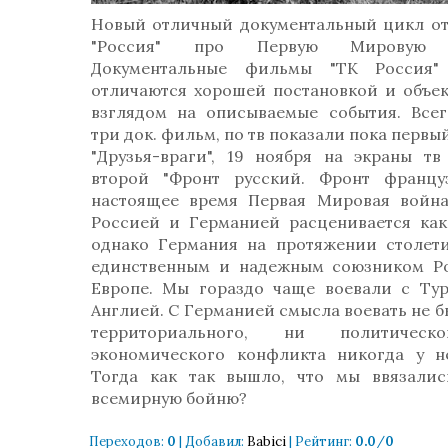
Новый отличный документальный цикл от
"Россия" про Первую Мировую 
Документальные фильмы "ТК Россия" 
отличаются хорошей постановкой и объе
взглядом на описываемые события. Всег
три док. фильм, по тв показали пока перв
"Друзья-враги", 19 ноября на экраны тв
второй "Фронт русский. Фронт француз
настоящее время Первая Мировая войн
Россией и Германией расценивается как
однако Германия на протяжении столет
единственным и надежным союзником Р
Европе. Мы гораздо чаще воевали с Ту
Англией. С Германией смысла воевать не бы
территориального, ни политичес
экономического конфликта никогда у н
Тогда как так вышло, что мы ввязалис
всемирную бойню?
Переходов
:
0
|
Добавил
:
Babici
|
Рейтинг
:
0.0
/
0