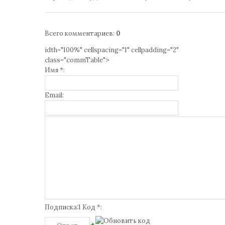
Всего комментариев
:
0
idth="100%" cellspacing="1" cellpadding="2"
class="commTable">
Имя *:
Email:
Подписка:1 Код *: