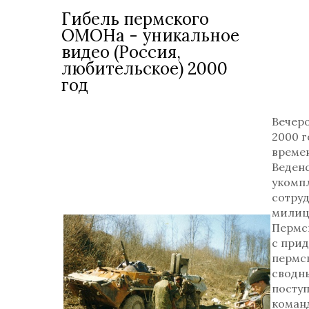
Гибель пермского
ОМОНа - уникальное
видео (Россия,
любительское) 2000
год
Вечеро
2000 г
време
Веден
укомп
сотру
милиц
Пермс
с при
пермс
сводн
посту
коман