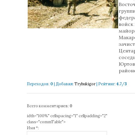
Восто
групп
федер
войск 
майора
Макар
зачист
Цента
сосед
Юртов
район
Переходов
:
0
|
Добавил
:
Tryhukigor
|
Рейтинг
:
4.7
/
3
Всего комментариев
:
0
idth="100%" cellspacing="1" cellpadding="2"
class="commTable">
Имя *: