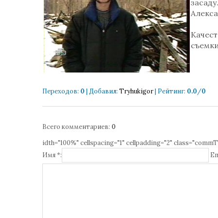
засаду
Алекса
Качест
съемки
Переходов
:
0
|
Добавил
:
Tryhukigor
|
Рейтинг
:
0.0
/
0
Всего комментариев
:
0
idth="100%" cellspacing="1" cellpadding="2" class="commT
Имя *:
Em