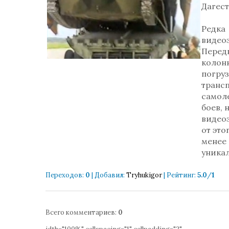
Дагест
Редка
видео
Перед
колон
погруз
транс
самоле
боев, 
видео
от это
менее
уникал
Переходов
:
0
|
Добавил
:
Tryhukigor
|
Рейтинг
:
5.0
/
1
Всего комментариев
:
0