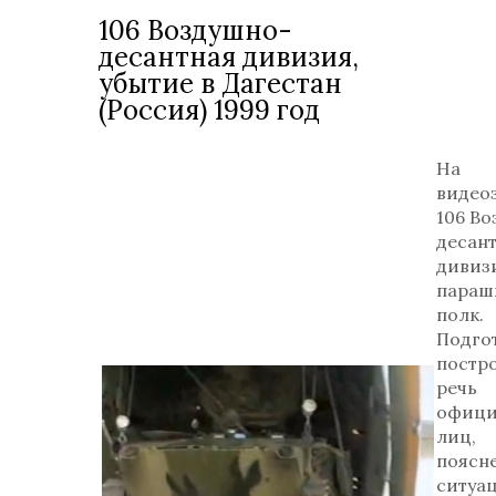
106 Воздушно-
десантная дивизия,
убытие в Дагестан
(Россия) 1999 год
На
видео
106 В
десан
дивизи
параш
полк.
Подгот
постр
речь
офици
лиц,
поясн
ситуа