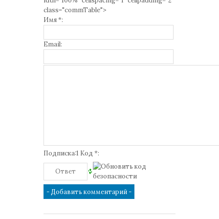
idth="100%" cellspacing="1" cellpadding="2"
class="commTable">
Имя *:
Email:
Подписка:1 Код *: