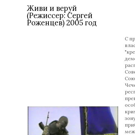
Живи и веруй
(Режиссер: Сергей
Роженцев) 2005 год
С п
вла
"кр
дем
рас
Сов
Сою
Чеч
рес
пре
осо
кри
зону
при
меж