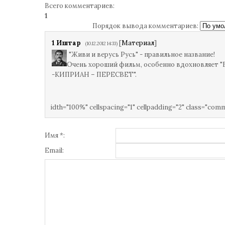
Всего комментариев
:
1
Порядок вывода комментариев:
1
Иштар
[
Материал
]
(10.12.2012 14:33)
"Живи и верусь Русь" - правильное название!
Очень хороший фильм, особенно вдохновляет "
-КИПРИАН – ПЕРЕСВЕТ".
idth="100%" cellspacing="1" cellpadding="2" class="com
Имя *:
Email: