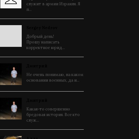
служит в армии Израиля. Я
п...
Sergey Nedrov
Добрый день!
Прошу написать
корректное юрид...
Дмитрий
Не очень понимаю, на каком
основании военных, да и...
Дмитрий
Какая-то совершенно
бредовая история. Все кто
служ...
Алла