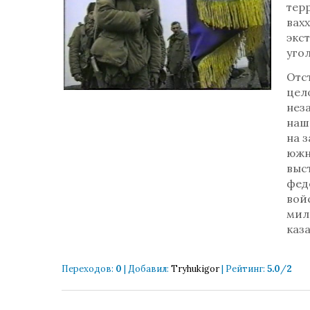
тер
вах
экс
уго
Отс
цел
нез
наш
на 
южн
выс
фед
вой
мил
каза
Переходов
:
0
|
Добавил
:
Tryhukigor
|
Рейтинг
:
5.0
/
2