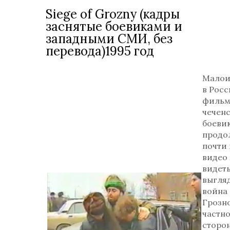
Siege of Grozny (кадры
заснятые боевиками и
западными СМИ, без
перевода)1995 год
Малои
в Рос
фильм
чечен
боевик
продо
почти 
видео
видеть
выгля
война
Грозно
частно
сторо