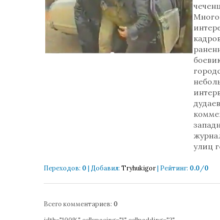
чеченц
Много
интер
кадро
ранен
боевик
городс
небол
интер
дудаев
комме
запад
журна
улиц г
Переходов
:
0
|
Добавил
:
Tryhukigor
|
Рейтинг
:
0.0
/
0
Всего комментариев
:
0