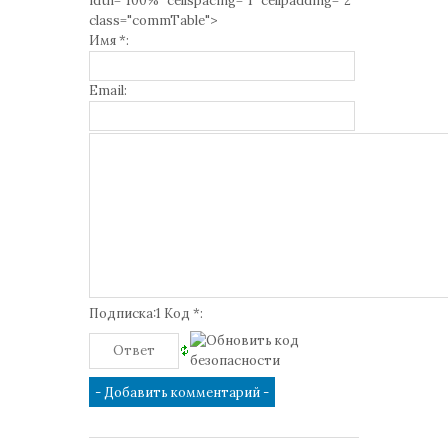
idth="100%" cellspacing="1" cellpadding="2"
class="commTable">
Имя *:
Email:
Подписка:1 Код *: