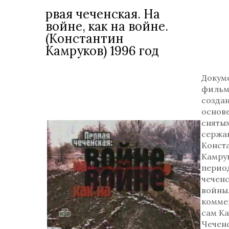
рвая чеченская. На
войне, как на войне.
(Константин
Камруков) 1996 год
Докум
фильм
созда
основе
сняты
сержа
Конст
Камру
перио
чечен
войны
комме
сам Ка
Чечен