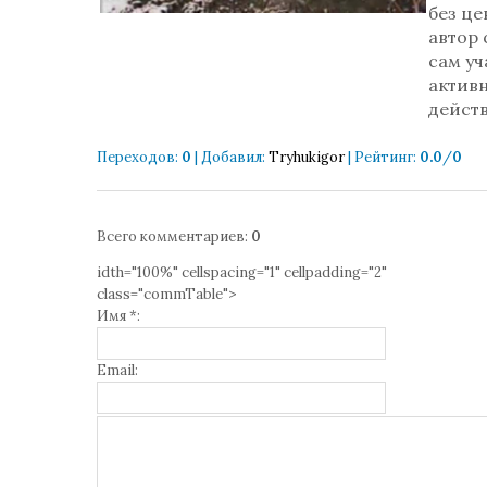
без це
автор
сам уч
актив
дейст
Переходов
:
0
|
Добавил
:
Tryhukigor
|
Рейтинг
:
0.0
/
0
Всего комментариев
:
0
idth="100%" cellspacing="1" cellpadding="2"
class="commTable">
Имя *:
Email: