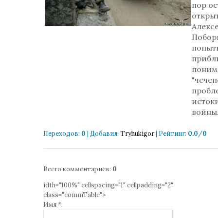
пор ос
откры
Алекс
Побор
попыт
прибл
поним
"чече
пробле
исток
войны
Переходов
:
0
|
Добавил
:
Tryhukigor
|
Рейтинг
:
0.0
/
0
Всего комментариев
:
0
idth="100%" cellspacing="1" cellpadding="2"
class="commTable">
Имя *: