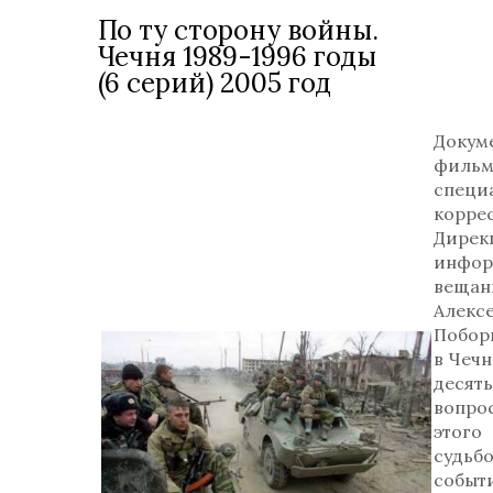
По ту сторону войны.
Чечня 1989-1996 годы
(6 серий) 2005 год
Докум
филь
специ
корре
Дирек
инфор
вещан
Алекс
Побор
в Чечн
десять
вопро
этого
судьб
событи