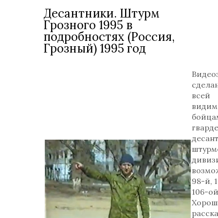
Десантники. Штурм
Грозного 1995 в
подробностях (Россия,
Грозный) 1995 год
Видео
сделан
всей
видим
бойца
гвард
десан
штурм
дивизи
возмо
98-й, 
106-ой
Хорош
расск