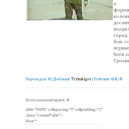
о
форми
колонн
десан
входи
город,
бои, с
первы
боев з
Грозн
Переходов
:
0
|
Добавил
:
Tryhukigor
|
Рейтинг
:
0.0
/
0
Всего комментариев
:
0
idth="100%" cellspacing="1" cellpadding="2"
class="commTable">
Имя *: