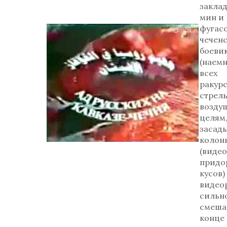
закла
мин и
фугасо
чечен
боеви
(наемн
всех
ракурс
стрель
возду
целям
засады
колон
(видео
придо
кусов)
видео
сильн
смешан
конце