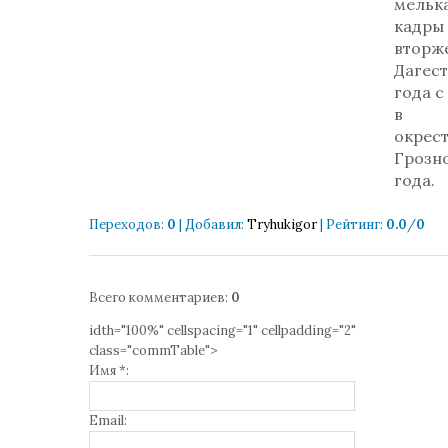
мельк
кадры
вторж
Дагест
года с
в
окрес
Грозно
года.
Переходов
:
0
|
Добавил
:
Tryhukigor
|
Рейтинг
:
0.0
/
0
Всего комментариев
:
0
idth="100%" cellspacing="1" cellpadding="2"
class="commTable">
Имя *:
Email: