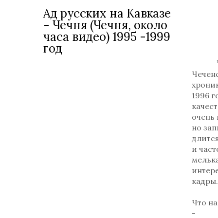
Ад русских на Кавказе
- Чечня (Чечня, около
часа видео) 1995 -1999
год
Чечен
хроник
1996 г
качест
очень 
но зап
длитс
и част
мельк
интер
кадры.
Что на
-