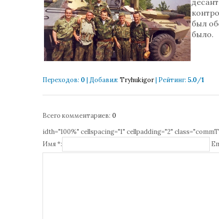
десант
контро
был об
было.
Переходов
:
0
|
Добавил
:
Tryhukigor
|
Рейтинг
:
5.0
/
1
Всего комментариев
:
0
idth="100%" cellspacing="1" cellpadding="2" class="commT
Имя *:
Em