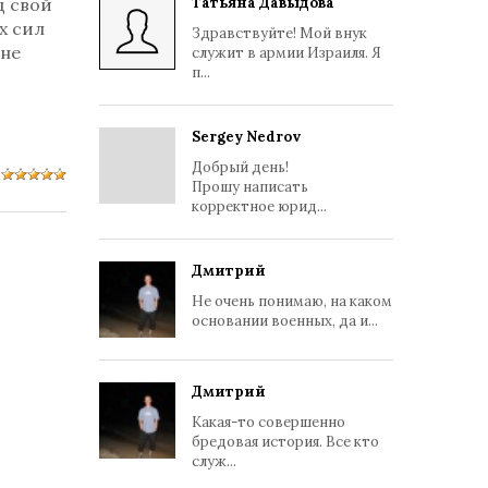
д свой
Татьяна Давыдова
х сил
Здравствуйте! Мой внук
 не
служит в армии Израиля. Я
п...
Sergey Nedrov
Добрый день!
Прошу написать
корректное юрид...
Дмитрий
Не очень понимаю, на каком
основании военных, да и...
Дмитрий
Какая-то совершенно
бредовая история. Все кто
служ...