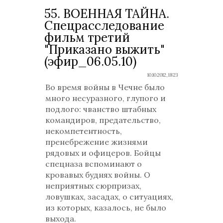
55. ВОЕННАЯ ТАЙНА.
Спецрасследование
фильм третий
"Приказано выжить"
(эфир_06.05.10)
10.10.2012, 18:23
Во время войны в Чечне было
много несуразного, глупого и
подлого: чванство штабных
командиров, предательство,
некомпетентность,
пренебрежение жизнями
рядовых и офицеров. Бойцы
спецназа вспоминают о
кровавых буднях войны. О
неприятных сюрпризах,
ловушках, засадах, о ситуациях,
из которых, казалось, не было
выхода.