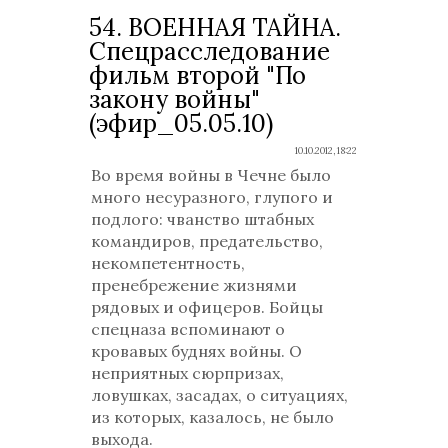
54. ВОЕННАЯ ТАЙНА.
Спецрасследование
фильм второй "По
закону войны"
(эфир_05.05.10)
10.10.2012, 18:22
Во время войны в Чечне было
много несуразного, глупого и
подлого: чванство штабных
командиров, предательство,
некомпетентность,
пренебрежение жизнями
рядовых и офицеров. Бойцы
спецназа вспоминают о
кровавых буднях войны. О
неприятных сюрпризах,
ловушках, засадах, о ситуациях,
из которых, казалось, не было
выхода.