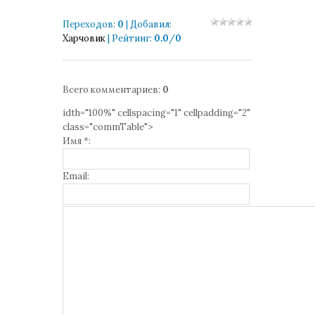
Переходов
:
0
|
Добавил
:
Харчовик
|
Рейтинг
:
0.0
/
0
Всего комментариев
:
0
idth="100%" cellspacing="1" cellpadding="2"
class="commTable">
Имя *:
Email: