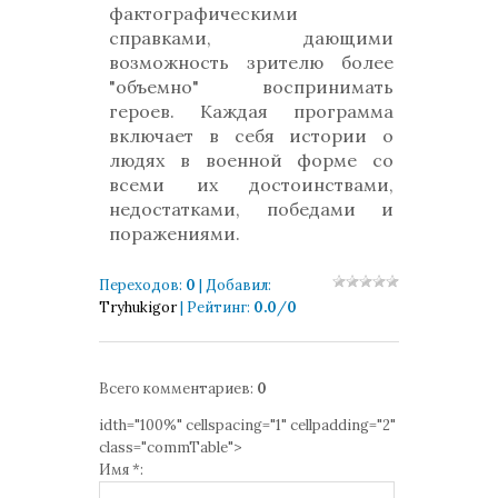
фактографическими
справками, дающими
возможность зрителю более
"объемно" воспринимать
героев. Каждая программа
включает в себя истории о
людях в военной форме со
всеми их достоинствами,
недостатками, победами и
поражениями.
Переходов
:
0
|
Добавил
:
Tryhukigor
|
Рейтинг
:
0.0
/
0
Всего комментариев
:
0
idth="100%" cellspacing="1" cellpadding="2"
class="commTable">
Имя *: