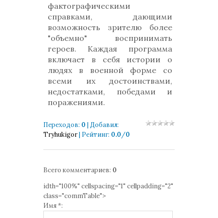
фактографическими
справками, дающими
возможность зрителю более
"объемно" воспринимать
героев. Каждая программа
включает в себя истории о
людях в военной форме со
всеми их достоинствами,
недостатками, победами и
поражениями.
Переходов
:
0
|
Добавил
:
Tryhukigor
|
Рейтинг
:
0.0
/
0
Всего комментариев
:
0
idth="100%" cellspacing="1" cellpadding="2"
class="commTable">
Имя *: