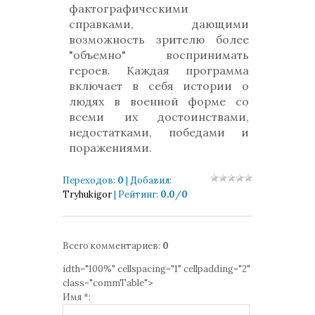
фактографическими
справками, дающими
возможность зрителю более
"объемно" воспринимать
героев. Каждая программа
включает в себя истории о
людях в военной форме со
всеми их достоинствами,
недостатками, победами и
поражениями.
Переходов
:
0
|
Добавил
:
Tryhukigor
|
Рейтинг
:
0.0
/
0
Всего комментариев
:
0
idth="100%" cellspacing="1" cellpadding="2"
class="commTable">
Имя *: