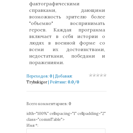
фактографическими
справками, дающими
возможность зрителю более
"объемно" воспринимать
героев. Каждая программа
включает в себя истории о
людях в военной форме со
всеми их достоинствами,
недостатками, победами и
поражениями.
Переходов
:
0
|
Добавил
:
Tryhukigor
|
Рейтинг
:
0.0
/
0
Всего комментариев
:
0
idth="100%" cellspacing="1" cellpadding="2"
class="commTable">
Имя *: