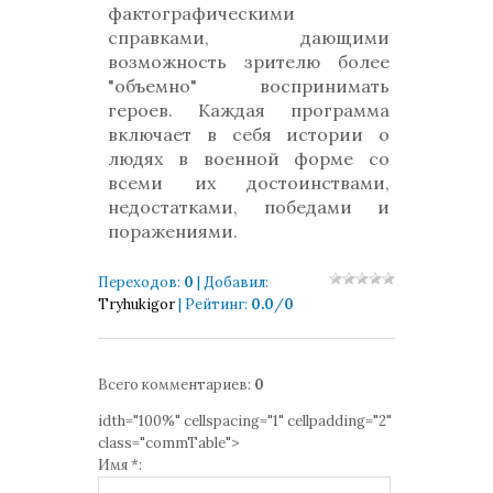
фактографическими
справками, дающими
возможность зрителю более
"объемно" воспринимать
героев. Каждая программа
включает в себя истории о
людях в военной форме со
всеми их достоинствами,
недостатками, победами и
поражениями.
Переходов
:
0
|
Добавил
:
Tryhukigor
|
Рейтинг
:
0.0
/
0
Всего комментариев
:
0
idth="100%" cellspacing="1" cellpadding="2"
class="commTable">
Имя *: