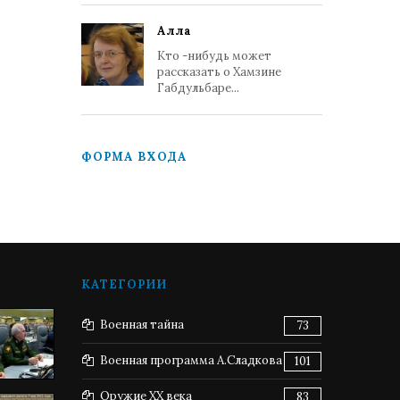
Алла
Кто -нибудь может
рассказать о Хамзине
Габдульбаре...
ФОРМА ВХОДА
КАТЕГОРИИ
Военная тайна
73
Военная программа А.Сладкова
101
Оружие XX века
83