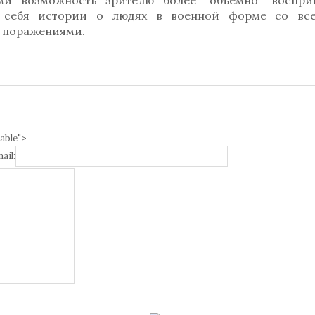
ми возможность зрителю более "объемно" воспри
в себя истории о людях в военной форме со вс
и поражениями.
able">
ail: