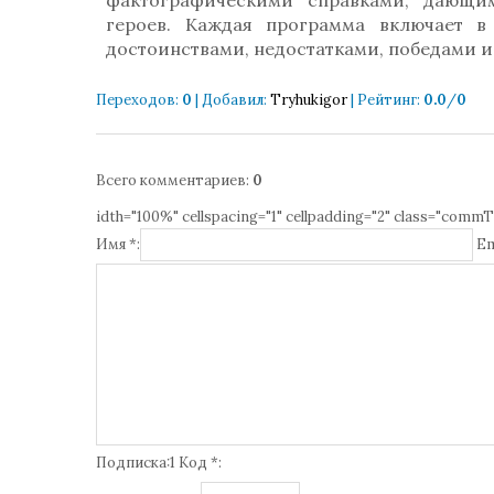
фактографическими справками, дающи
героев. Каждая программа включает 
достоинствами, недостатками, победами 
Переходов
:
0
|
Добавил
:
Tryhukigor
|
Рейтинг
:
0.0
/
0
Всего комментариев
:
0
idth="100%" cellspacing="1" cellpadding="2" class="commT
Имя *:
Em
Подписка:1 Код *: