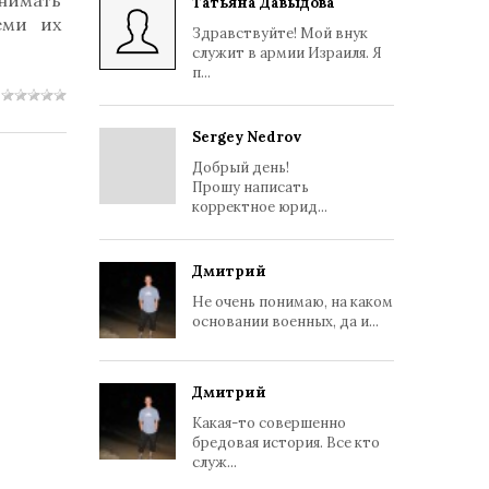
нимать
Татьяна Давыдова
еми их
Здравствуйте! Мой внук
служит в армии Израиля. Я
п...
Sergey Nedrov
Добрый день!
Прошу написать
корректное юрид...
Дмитрий
Не очень понимаю, на каком
основании военных, да и...
Дмитрий
Какая-то совершенно
бредовая история. Все кто
служ...