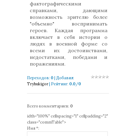
фактографическими
справками, дающими
возможность зрителю более
"объемно" воспринимать
героев. Каждая программа
включает в себя истории о
людях в военной форме со
всеми их достоинствами,
недостатками, победами и
поражениями.
Переходов
:
0
|
Добавил
:
Tryhukigor
|
Рейтинг
:
0.0
/
0
Всего комментариев
:
0
idth="100%" cellspacing="1" cellpadding="2"
class="commTable">
Имя *: