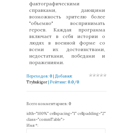
фактографическими
справками, дающими
возможность зрителю более
"объемно" воспринимать
героев. Каждая программа
включает в себя истории о
людях в военной форме со
всеми их достоинствами,
недостатками, победами и
поражениями.
Переходов
:
0
|
Добавил
:
Tryhukigor
|
Рейтинг
:
0.0
/
0
Всего комментариев
:
0
idth="100%" cellspacing="1" cellpadding="2"
class="commTable">
Имя *: