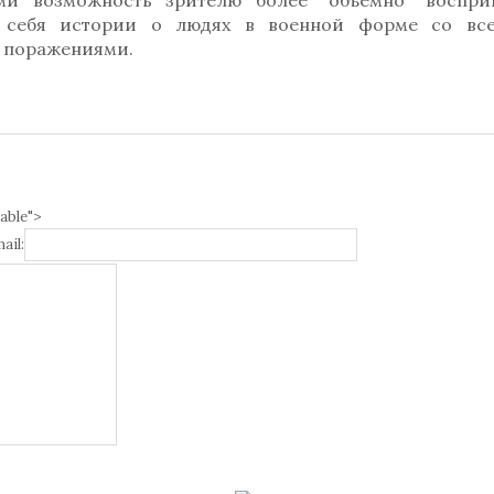
ми возможность зрителю более "объемно" воспри
в себя истории о людях в военной форме со вс
и поражениями.
able">
ail: