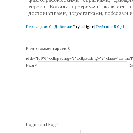
фактографическими справками, дающи
героев. Каждая программа включает 
достоинствами, недостатками, победами 
Переходов
:
0
|
Добавил
:
Tryhukigor
|
Рейтинг
:
5.0
/
1
Всего комментариев
:
0
idth="100%" cellspacing="1" cellpadding="2" class="commT
Имя *:
Em
Подписка:1 Код *: