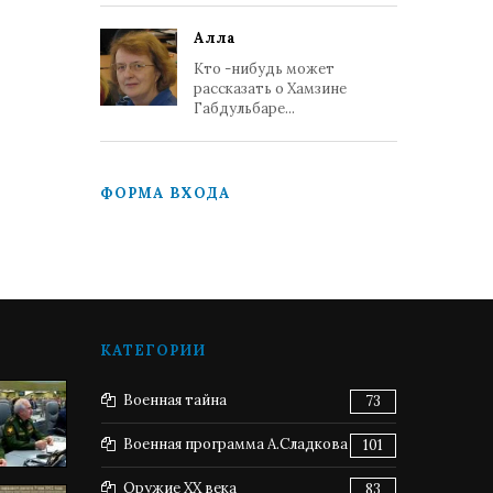
Алла
Кто -нибудь может
рассказать о Хамзине
Габдульбаре...
ФОРМА ВХОДА
КАТЕГОРИИ
Военная тайна
73
Военная программа А.Сладкова
101
Оружие XX века
83