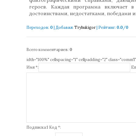
фактографическими справками, дающи
героев. Каждая программа включает 
достоинствами, недостатками, победами 
Переходов
:
0
|
Добавил
:
Tryhukigor
|
Рейтинг
:
0.0
/
0
Всего комментариев
:
0
idth="100%" cellspacing="1" cellpadding="2" class="commT
Имя *:
Em
Подписка:1 Код *: