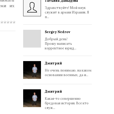
нимать
Татьяна Давыдова
еми их
Здравствуйте! Мой внук
служит в армии Израиля. Я
п...
Sergey Nedrov
Добрый день!
Прошу написать
корректное юрид...
Дмитрий
Не очень понимаю, на каком
основании военных, да и...
Дмитрий
Какая-то совершенно
бредовая история. Все кто
служ...