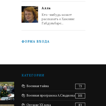
Алла
Кто -нибудь может
рассказать о Хамзине
Габдульбаре...
ФОРМА ВХОДА
КАТЕГОРИИ
Военная тайна
73
Военная программа А.Сладкова
101
Оружие XX века
83