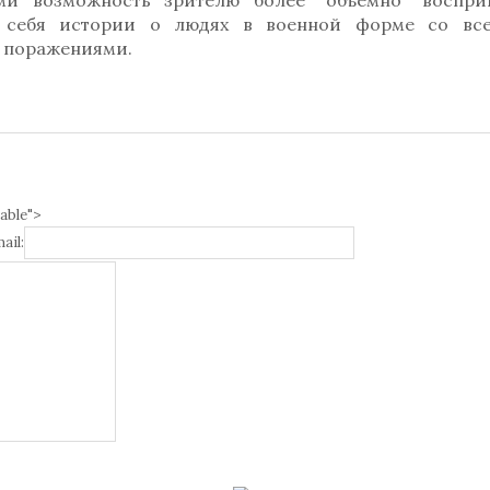
ми возможность зрителю более "объемно" воспри
в себя истории о людях в военной форме со вс
и поражениями.
able">
ail: