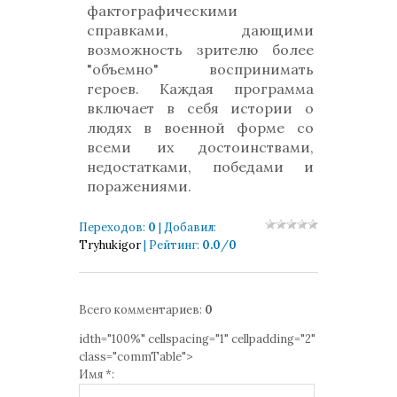
фактографическими
справками, дающими
возможность зрителю более
"объемно" воспринимать
героев. Каждая программа
включает в себя истории о
людях в военной форме со
всеми их достоинствами,
недостатками, победами и
поражениями.
Переходов
:
0
|
Добавил
:
Tryhukigor
|
Рейтинг
:
0.0
/
0
Всего комментариев
:
0
idth="100%" cellspacing="1" cellpadding="2"
class="commTable">
Имя *: