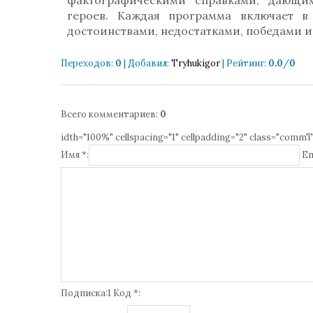
фактографическими справками, дающи
героев. Каждая программа включает 
достоинствами, недостатками, победами 
Переходов
:
0
|
Добавил
:
Tryhukigor
|
Рейтинг
:
0.0
/
0
Всего комментариев
:
0
idth="100%" cellspacing="1" cellpadding="2" class="commT
Имя *:
Em
Подписка:1 Код *: