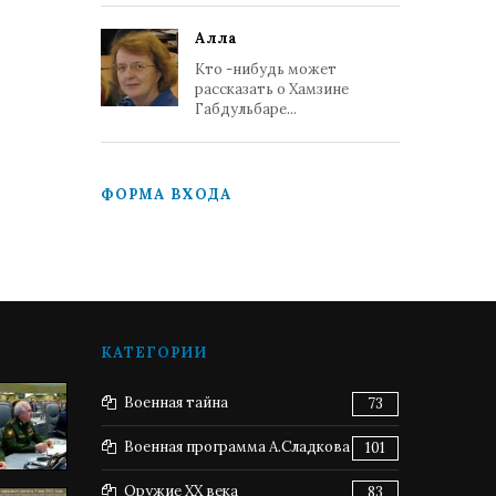
Алла
Кто -нибудь может
рассказать о Хамзине
Габдульбаре...
ФОРМА ВХОДА
КАТЕГОРИИ
Военная тайна
73
Военная программа А.Сладкова
101
Оружие XX века
83