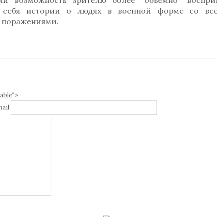
ми возможность зрителю более "объемно" воспри
в себя истории о людях в военной форме со вс
и поражениями.
able">
ail: