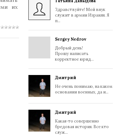
нимать
Татьяна Давыдова
еми их
Здравствуйте! Мой внук
служит в армии Израиля. Я
п...
Sergey Nedrov
Добрый день!
Прошу написать
корректное юрид...
Дмитрий
Не очень понимаю, на каком
основании военных, да и...
Дмитрий
Какая-то совершенно
бредовая история. Все кто
служ...