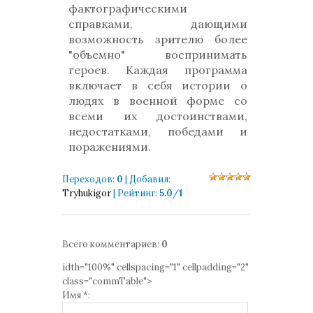
фактографическими
справками, дающими
возможность зрителю более
"объемно" воспринимать
героев. Каждая программа
включает в себя истории о
людях в военной форме со
всеми их достоинствами,
недостатками, победами и
поражениями.
Переходов
:
0
|
Добавил
:
Tryhukigor
|
Рейтинг
:
5.0
/
1
Всего комментариев
:
0
idth="100%" cellspacing="1" cellpadding="2"
class="commTable">
Имя *: