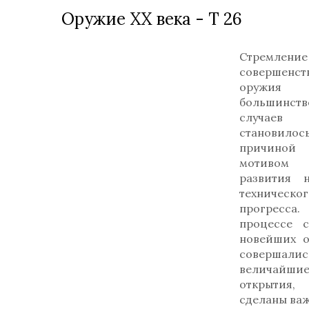
Оружие ХХ века - Т 26
Стремле
совершенст
оруж
большинств
случаев
становилос
причин
мотиво
развития 
техническог
прогрес
процессе с
новейших о
совершалис
величайши
открытия
сделаны ва