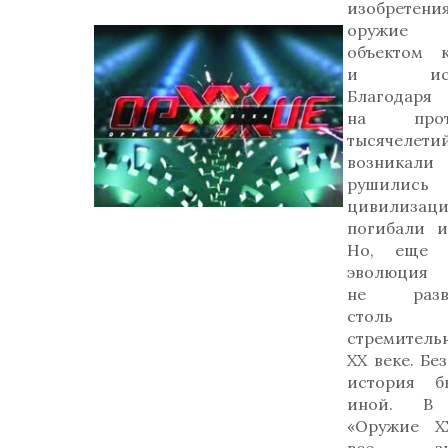
изобретения
оружие 
объектом к
и искус
Благодаря
на прот
тысячелети
возник
рушились
цивилизаци
погибали и
Но, еще н
эволюция 
не разви
столь
стремительн
ХХ веке. Бе
история б
иной. В с
«Оружие Х