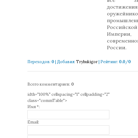
все зна
достижения
оружейн
промышлен
Российской
Империи,
современно
России.
Переходов
:
0
|
Добавил
:
Tryhukigor
|
Рейтинг
:
0.0
/
0
Всего комментариев
:
0
idth="100%" cellspacing="1" cellpadding="2"
class="commTable">
Имя *:
Email: