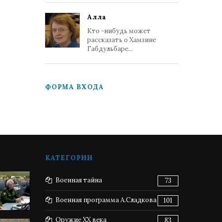
Алла
Кто -нибудь может
рассказать о Хамзине
Габдульбаре...
ФОРМА ВХОДА
КАТЕГОРИИ
Военная тайна
73
Военная программа А.Сладкова
101
Оружие XX века
83