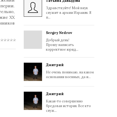
тяжении
Татьяна Давыдова
перии.
Здравствуйте! Мой внук
тельно,
служит в армии Израиля. Я
ужие ХХ
п...
нников
Sergey Nedrov
Добрый день!
Прошу написать
корректное юрид...
Дмитрий
Не очень понимаю, на каком
основании военных, да и...
Дмитрий
Какая-то совершенно
бредовая история. Все кто
служ...