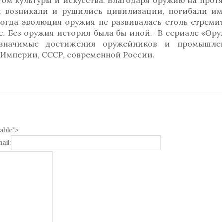
том культуры и искусства. Благодаря оружию на про
й возникали и рушились цивилизации, погибали им
огда эволюция оружия не развивалась столь стреми
ке. Без оружия история была бы иной. В сериале «Ор
 значимые достижения оружейников и промышле
Империи, СССР, современной России.
able">
ail: