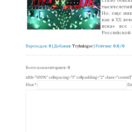
стало объек
тысячелети
Но, еще ник
как в ХХ ве
века» все
Российской 
Переходов
:
0
|
Добавил
:
Tryhukigor
|
Рейтинг
:
0.0
/
0
Всего комментариев
:
0
idth="100%" cellspacing="1" cellpadding="2" class="commT
Имя *:
Em