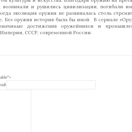
том культуры и искусства. Благодаря оружию на про
й возникали и рушились цивилизации, погибали им
огда эволюция оружия не развивалась столь стреми
ке. Без оружия история была бы иной. В сериале «Ор
 значимые достижения оружейников и промышле
Империи, СССР, современной России.
able">
ail: