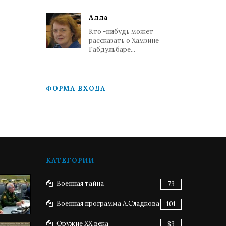
Алла
Кто -нибудь может
рассказать о Хамзине
Габдульбаре...
ФОРМА ВХОДА
КАТЕГОРИИ
Военная тайна
73
Военная программа А.Сладкова
101
Оружие XX века
83