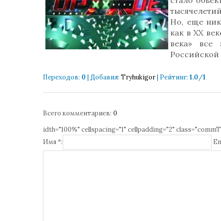
стало объек
тысячелети
Но, еще ник
как в ХХ ве
века» все
Российской 
Переходов
:
0
|
Добавил
:
Tryhukigor
|
Рейтинг
:
1.0
/
1
Всего комментариев
:
0
idth="100%" cellspacing="1" cellpadding="2" class="commT
Имя *:
Em