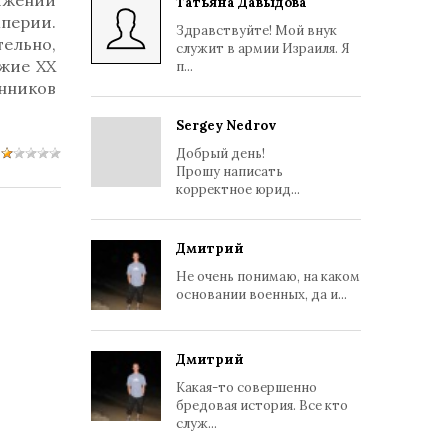
тяжении
Татьяна Давыдова
перии.
Здравствуйте! Мой внук
тельно,
служит в армии Израиля. Я
ужие ХХ
п...
нников
Sergey Nedrov
Добрый день!
Прошу написать
корректное юрид...
Дмитрий
Не очень понимаю, на каком
основании военных, да и...
Дмитрий
Какая-то совершенно
бредовая история. Все кто
служ...