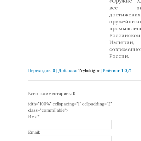
«Оружие Х
все зна
достижения
оружейн
промышлен
Российской
Империи,
современно
России.
Переходов
:
0
|
Добавил
:
Tryhukigor
|
Рейтинг
:
1.0
/
1
Всего комментариев
:
0
idth="100%" cellspacing="1" cellpadding="2"
class="commTable">
Имя *:
Email: