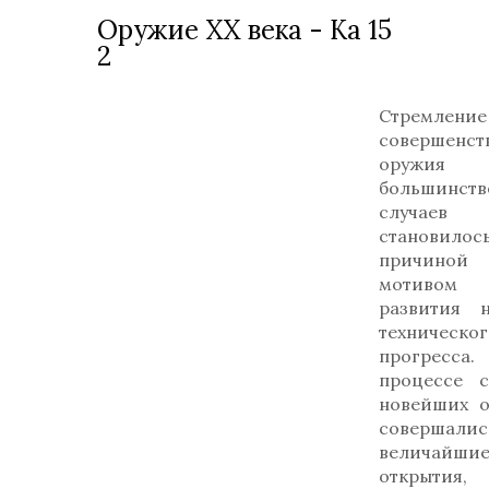
Оружие ХХ века - Ка 15
2
Стремле
совершенст
оруж
большинств
случаев
становилос
причин
мотиво
развития 
техническог
прогрес
процессе с
новейших о
совершалис
величайши
открытия