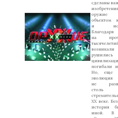
сделаны ва
изобретения
оружие 
объектом к
и искус
Благодаря
на прот
тысячелети
возник
рушились
цивилизаци
погибали и
Но, еще н
эволюция 
не разви
столь
стремительн
ХХ веке. Бе
история б
иной. В с