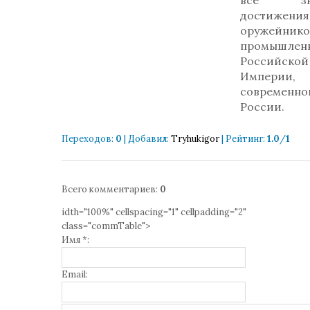
все зна
достижения
оружейн
промышлен
Российской
Империи,
современно
России.
Переходов
:
0
|
Добавил
:
Tryhukigor
|
Рейтинг
:
1.0
/
1
Всего комментариев
:
0
idth="100%" cellspacing="1" cellpadding="2"
class="commTable">
Имя *:
Email: