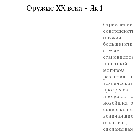
Оружие ХХ века - Як 1
Стремле
совершенст
оруж
большинств
случаев
становилос
причин
мотиво
развития 
техническог
прогрес
процессе с
новейших о
совершалис
величайши
открытия
сделаны ва