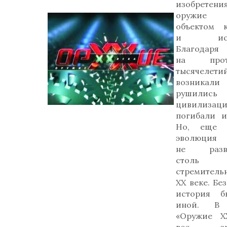
изобретения
оружие 
объектом к
и искус
Благодаря
на прот
тысячелети
возник
рушились
цивилизаци
погибали и
Но, еще н
эволюция 
не разви
столь
стремительн
ХХ веке. Бе
история б
иной. В с
«Оружие Х