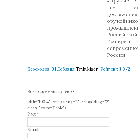
«Оружие Х
все зна
достижения
оружейн
промышлен
Российской
Империи,
современно
России.
Переходов
:
0
|
Добавил
:
Tryhukigor
|
Рейтинг
:
3.0
/
2
Всего комментариев
:
0
idth="100%" cellspacing="1" cellpadding="2"
class="commTable">
Имя *:
Email: