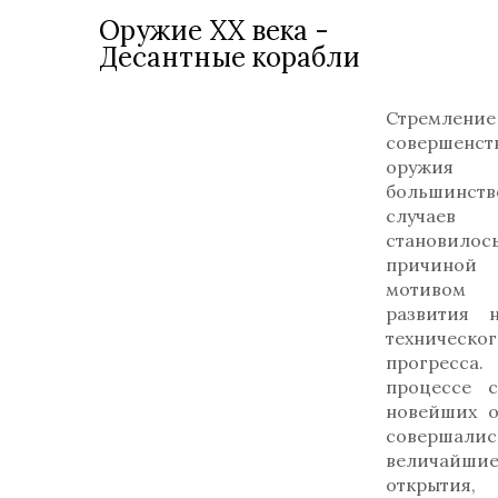
Оружие ХХ века -
Десантные корабли
Стремле
совершенст
оруж
большинств
случаев
становилос
причин
мотиво
развития 
техническог
прогрес
процессе с
новейших о
совершалис
величайши
открытия