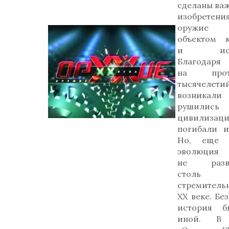
сделаны ва
изобретения
оружие 
объектом к
и искус
Благодаря
на прот
тысячелети
возник
рушились
цивилизаци
погибали и
Но, еще н
эволюция 
не разви
столь
стремительн
ХХ веке. Бе
история б
иной. В с