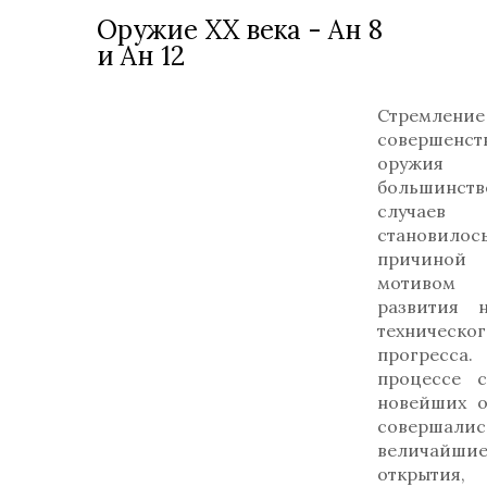
Оружие ХХ века - Ан 8
и Ан 12
Стремле
совершенст
оруж
большинств
случаев
становилос
причин
мотиво
развития 
техническог
прогрес
процессе с
новейших о
совершалис
величайши
открытия