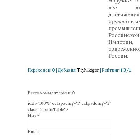
«Оружие Х
все зна
достижения
оружейн
промышлен
Российской
Империи,
современно
России.
Переходов
:
0
|
Добавил
:
Tryhukigor
|
Рейтинг
:
1.0
/
1
Всего комментариев
:
0
idth="100%" cellspacing="1" cellpadding="2"
class="commTable">
Имя *:
Email: