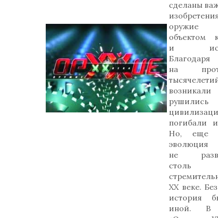
сделаны ва
изобретения
оружие 
объектом к
и искус
Благодаря
на прот
тысячелети
возник
рушились
цивилизаци
погибали и
Но, еще н
эволюция 
не разви
столь
стремительн
ХХ веке. Бе
история б
иной. В с